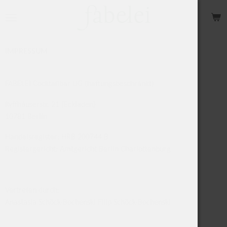
Zum
Hauptinhalt
springen
IMPRESSUM
FABELEI Cocktailbar UG (haftungsbeschränkt)
Kyffhäuserstr. 21 (Eckladen)
10781 Berlin
Handelsregister: HRB 200744 B
Registergericht: Amtgericht Berlin Charlottenburg
Vertreten durch:
Anastasia Schöck-Bochenski Filip Schöck-Bochenski