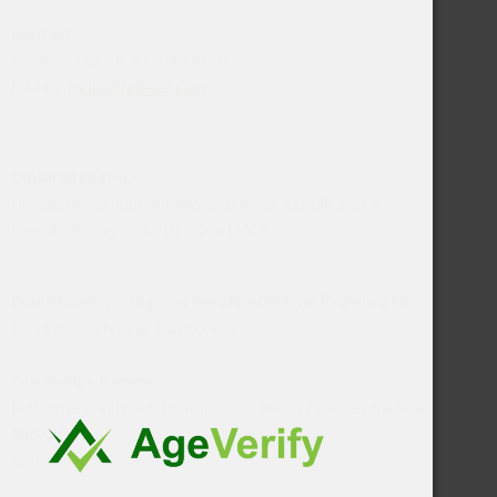
Kontakt
Telefon: +49 (0) 30 2085 9198
E-Mail:
Hello@fabelei.com
Umsatzsteuer-ID
Umsatzsteuer-Identifikationsnummer gemäß § 27 a
Umsatzsteuergesetz: DE 320616619
Berufsbezeichnung und berufsrechtliche Regelungen
Berufsbezeichnung: Gastronom
Zuständige Kammer:
Industrie- und Handelskammer zu Berlin Fasanenstraße 85
10623 Berlin
Verliehen in: Deutschland