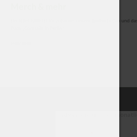
Merch & mehr
Ein Stück FABELEI für zuhause: unsere limitierte Cap und da
Buch „Cocktails in Berlin".
Mehr lesen
Abonniere unseren monatl
*
Email Address