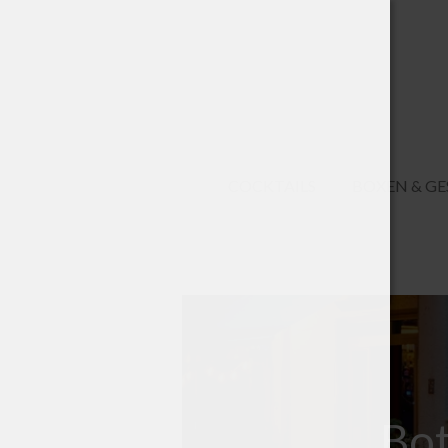
Zum
Hauptinhalt
springen
COCKTAILS
BOXEN & G
Bot