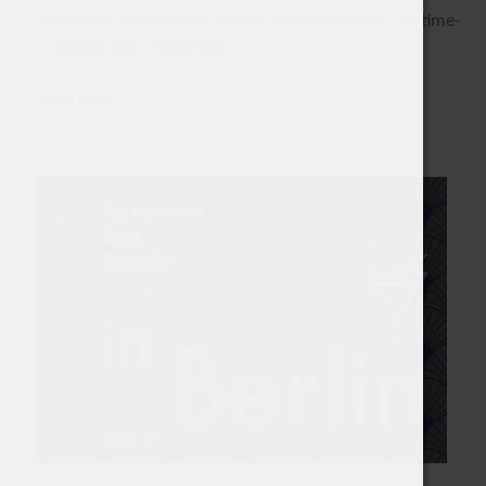
Verschenk die FABELEI: unsere Cocktail-Box mit All-time-
Favorites und Gutscheine.
Mehr lesen