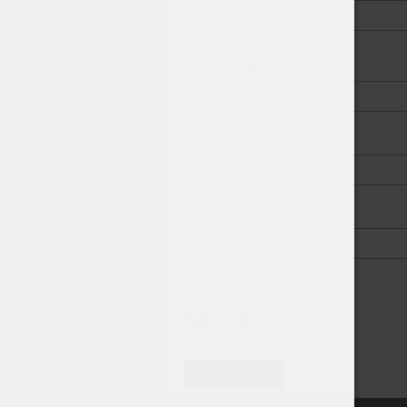
*
First Name
Last Name
Phone Number
Birthday
/
( mm / dd )