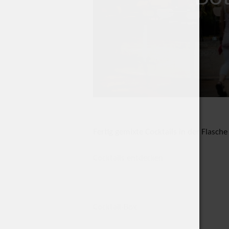
Fertig gemixte Cocktails in der Flasch
Cocktails entdecken
Cocktail-Box