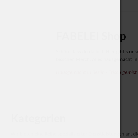
FABELEI Shop
Schön, dass du da bist. Hier gibt's un
bisschen Merch. Alles hausgemacht in 
Hausgemacht in Berlin · Frisch gemixt
Kategorien
Wir bieten eine Reihe spezialisierter Dienstleistungen an, d