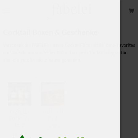
Zum
Hauptinhalt
springen
Cocktail Boxen & Geschenke
Verschenk die FABELEI: unsere Cocktail-Box mit All-time-Favorites
und Gutscheine von 25 bis 150 €. Das perfekte Mitbringsel für
alle, die gute Drinks zuhause genießen.
FABELEI
GUTSCH
Cocktail-
EIN
Box
25,00 €
59,00 €