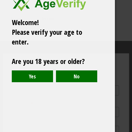
In den Warenkorb
In den Warenkorb
Welcome!
Please verify your age to
enter.
Abonniere unseren monatlichen
Are you 18 years or older?
Newsletter
*
Angaben erforderlich
*
Email Address
*
First Name
Last Name